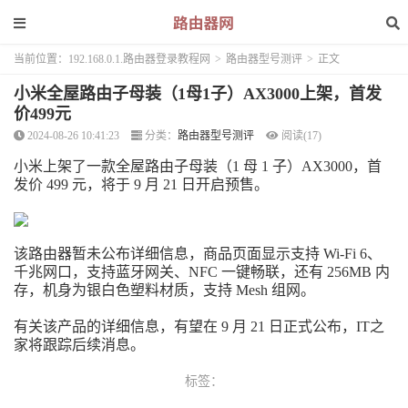
当前位置：
192.168.0.1.路由器登录教程网
>
路由器型号测评
>
正文
小米全屋路由子母装（1母1子）AX3000上架，首发
价499元
2024-08-26 10:41:23
分类：
路由器型号测评
阅读(17)
小米上架了一款全屋路由子母装（1 母 1 子）AX3000，
首
发价 499 元
，将于 9 月 21 日开启预售。
该路由器暂未公布详细信息，
商品页面显示支持 Wi-Fi 6、
千兆网口，支持蓝牙网关、NFC 一键畅联
，还有 256MB 内
存，机身为银白色塑料材质，支持 Mesh 组网。
有关该产品的详细信息，有望在 9 月 21 日正式公布，IT之
家将跟踪后续消息。
标签：