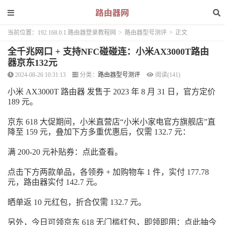
当前位置：
192.168.0.1.路由器登录教程网
>
路由器型号测评
>
正文
全千兆网口 + 支持NFC碰碰连：小米AX3000T路由
器京东132元
2024-08-26 10:31:13
分类：
路由器型号测评
阅读(141)
小米 AX3000T 路由器 发售于 2023 年 8 月 31 日，官方定价
189 元。
京东 618 大促期间，小米直营店“小米小家电官方旗舰店”直
降至 159 元，叠加下方多重优惠后，仅需
132.7
元：
满 200-20 元补贴券：点此查看。
点击下方两款单品，
各领券 + 加购物车
1 件，实付 177.78
元，路由器实付 142.7 元。
晒单返 10 元红包，折合仅需 132.7 元。
另外，今日可领京东 618 无门槛红包，即领即用：点此抽今