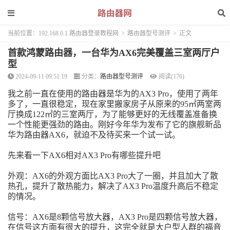
当前位置：
192.168.0.1.路由器登录教程网
>
路由器型号测评
>
正文
首款鸿蒙路由器，一台华为AX6完美覆盖三室两厅户
型
2024-09-11 09:51:19
分类：
路由器型号测评
阅读(176)
我之前一直在使用的路由器是华为的AX3 Pro，使用了两年
多了，一直很稳定，现在家里搬家房子从原来的95㎡两室两
厅换成122㎡的三室两厅，为了能够更好的无线覆盖准备换
一个性能更强劲的路由。刚好今年华为发布了它的旗舰新品
华为路由器AX6，就迫不及待买来一个试一试。
先来看一下AX6相对AX3 Pro有哪些提升吧
外观：AX6的外观方面比AX3 Pro大了一圈，并且加大了散
热孔，提升了散热能力，解决了AX3 Pro温度升高后不稳定
的情况。
信号：AX6是8颗信号放大器，AX3 Pro是四颗信号放大器，
在信号这方面有很大的提升，这完全就是大户型人群的福音