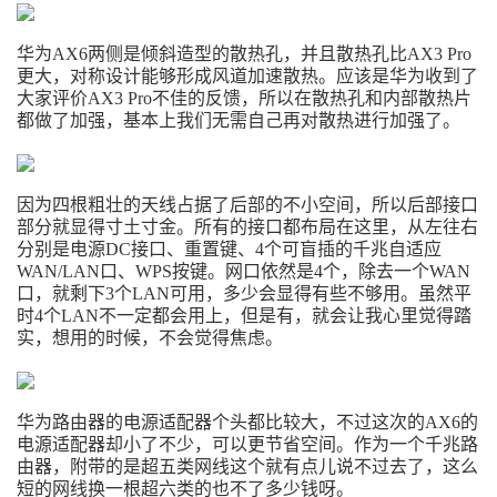
华为AX6两侧是倾斜造型的散热孔，并且散热孔比AX3 Pro
更大，对称设计能够形成风道加速散热。应该是华为收到了
大家评价AX3 Pro不佳的反馈，所以在散热孔和内部散热片
都做了加强，基本上我们无需自己再对散热进行加强了。
因为四根粗壮的天线占据了后部的不小空间，所以后部接口
部分就显得寸土寸金。所有的接口都布局在这里，从左往右
分别是电源DC接口、重置键、4个可盲插的千兆自适应
WAN/LAN口、WPS按键。网口依然是4个，除去一个WAN
口，就剩下3个LAN可用，多少会显得有些不够用。虽然平
时4个LAN不一定都会用上，但是有，就会让我心里觉得踏
实，想用的时候，不会觉得焦虑。
华为路由器的电源适配器个头都比较大，不过这次的AX6的
电源适配器却小了不少，可以更节省空间。作为一个千兆路
由器，附带的是超五类网线这个就有点儿说不过去了，这么
短的网线换一根超六类的也不了多少钱呀。