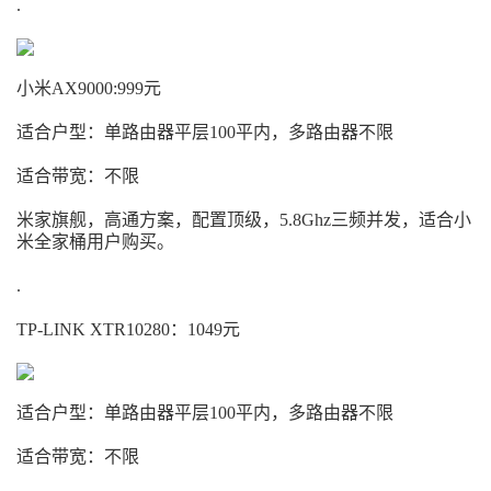
.
小米AX9000:999元
适合户型：单路由器平层100平内，多路由器不限
适合带宽：不限
米家旗舰，高通方案，配置顶级，5.8Ghz三频并发，适合小
米全家桶用户购买。
.
TP-LINK XTR10280：1049元
适合户型：单路由器平层100平内，多路由器不限
适合带宽：不限