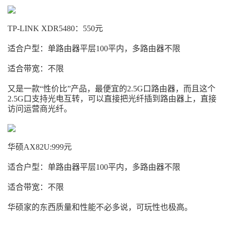
TP-LINK XDR5480：550元
适合户型：单路由器平层100平内，多路由器不限
适合带宽：不限
又是一款“性价比”产品，最便宜的2.5G口路由器，而且这个
2.5G口支持光电互转，可以直接把光纤插到路由器上，直接
访问运营商光纤。
华硕AX82U:999元
适合户型：单路由器平层100平内，多路由器不限
适合带宽：不限
华硕家的东西质量和性能不必多说，可玩性也极高。