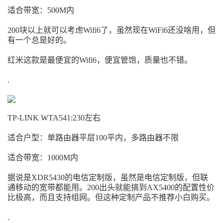
适合带宽：500M内
200块以上就可以考虑Wifi6了，虽然现在WiFi6还没啥用，但
有一个总是好的。
红米这款是最便宜的Wifi6，便宜管饱，质量也不错。
.
TP-LINK WTA541:230左右
适合户型：单路由器平层100平内，多路由器不限
适合带宽：1000M内
据说是XDR5430的电信定制版，虽然是电信定制版，但联
通移动的宽带都能用。200出头就能搞到AX5400的配置性价
比极高，而且支持组网。但这种定制产品不推荐小白购买。
.