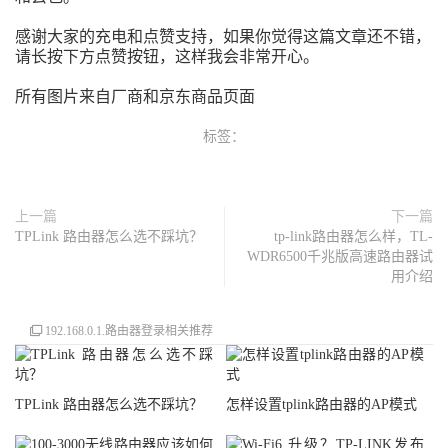
感谢大家的充电和点赞支持，如果你觉得这篇文章还不错，
请长按下方点赞按钮，这样我会非常开心。
所有图片来自厂商和京东商品页面
标签：
上一篇
下一篇
TPLink 路由器怎么选不踩坑？
tp-link路由器怎么样，TL-
WDR6500千兆版高速路由器试
用介绍
192.168.0.1.路由器登录相关推荐
TPLink 路由器怎么选不踩坑？
怎样设置tplink路由器的AP模式