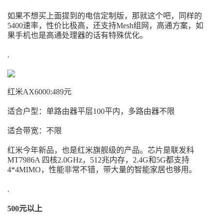
如果不想买上面提到的电信定制版，那就这个吧，同样的
5400速率，性价比极高，还支持Mesh组网，高通方案，如
果手机也是高通处理器的话有特殊优化。
.
红米AX6000:489元
适合户型：单路由器平层100平内，多路由器不限
适合带宽：不限
红米今年新品，也是红米旗舰级的产品。芯片是联发科
MT7986A 四核2.0GHz，512兆内存，2.4G和5G都支持
4*4MIMO，性能非常不错，带大量的智能家居也够用。
.
500元以上