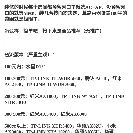
装修的时候每个房间都预留网口了就选AC+AP，没预留网
口的就选Mesh，装几台按面积决定，单路由器覆盖100平的
范围就是极限了。
怎么样，简单吧，接下来是商品推荐（无推广）
.
省流版本（严重主观）：
100元内：水星D121
100-200元：TP-LINK TL-WDR5660，腾达 AC10，红米
AC2100，TP-LINK Tl-WDR7660。
200-300元：红米AX1800，TP-LINK WTA541，TP-LINK
XDR 3010
300-500元：红米AX5400，红米AX6000
500元以上：TP-LINK XDR5480，华硕AX82U，小米
AX9000，TP-LINK XTA 10280，华硕AX86U，华硕