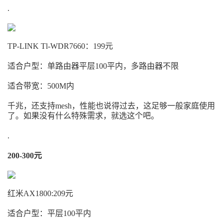
.
TP-LINK Tl-WDR7660：199元
适合户型：单路由器平层100平内，多路由器不限
适合带宽：500M内
千兆，还支持mesh，性能也说得过去，这足够一般家庭使用
了。如果没有什么特殊需求，就选这个吧。
.
200-300元
红米AX1800:209元
适合户型：平层100平内