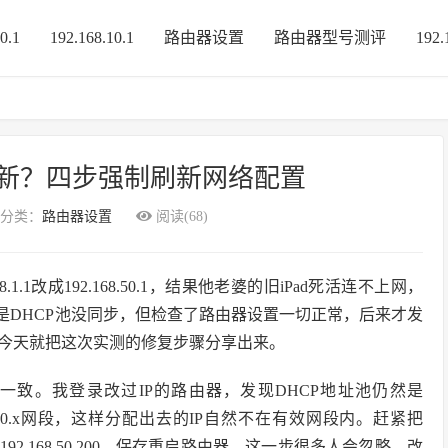
0.1
192.168.10.1
路由器设置
路由器型号测评
192.
更新？四步强制刷新网络配置
分类：
路由器设置
阅读(68)
.1改成192.168.50.1，结果他老婆的旧iPad死活连不上网，
为是DHCP池没同步，但检查了路由器设置一切正常，后来才发
今天就把这次实测的修复步骤分享出来。
段一致。我登录改过IP的路由器，发现DHCP地址池仍然是
2.168.50.x网段，这样分配出去的IP自然不在有效网段内。赶紧把
改到192.168.50.200，保存重启路由器。这一步很多人会忽略，改