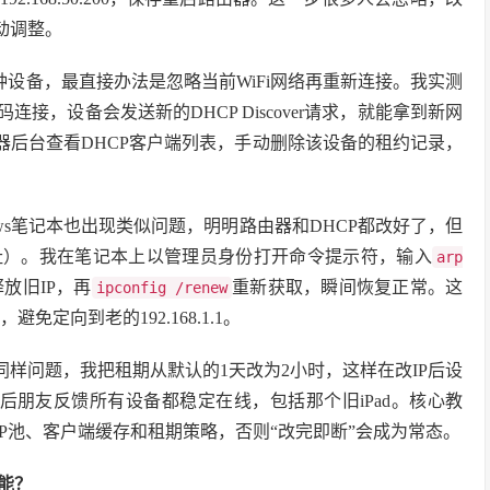
手动调整。
这种设备，最直接办法是忽略当前WiFi网络再重新连接。我实测
接，设备会发送新的DHCP Discover请求，就能拿到新网
由器后台查看DHCP客户端列表，手动删除该设备的租约记录，
ows笔记本也出现类似问题，明明路由器和DHCP都改好了，但
私有地址）。我在笔记本上以管理员身份打开命令提示符，输入
arp
释放旧IP，再
重新获取，瞬间恢复正常。这
ipconfig /renew
定向到老的192.168.1.1。
同样问题，我把租期从默认的1天改为2小时，这样在改IP后设
后朋友反馈所有设备都稳定在线，包括那个旧iPad。核心教
CP池、客户端缓存和租期策略，否则“改完即断”会成为常态。
能？