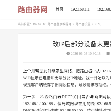
首页
192.168.1.1
192.168.
当前位置：
192.168.0.1.路由器登录教程网
>
路由器设置
>
正文
改IP后部分设备未
2026-06-03 10:30:18
上个月帮朋友升级家里网络，把路由器IP从192.168.1
WiFi显示已连接却无法分配IP地址。我一开始以
现是客户端缓存了旧网段信息，导致请求被拒绝。
第一步：检查路由器DHCP范围是否与新IP网
192.168.1.100-199，但局域网现在用的是19
DHCP起始地址改成192.168.50.100，结束地址