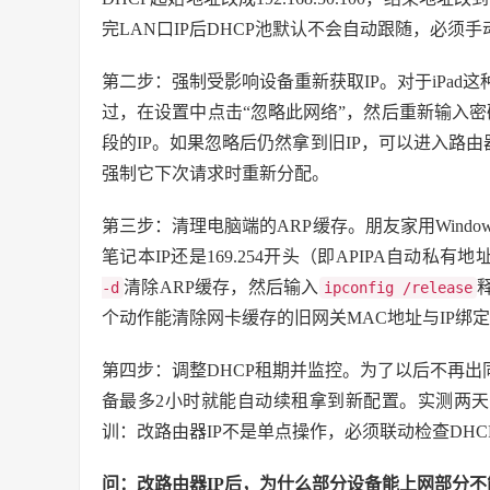
完LAN口IP后DHCP池默认不会自动跟随，必须
第二步：强制受影响设备重新获取IP。对于iPad
过，在设置中点击“忽略此网络”，然后重新输入密码连
段的IP。如果忽略后仍然拿到旧IP，可以进入路
强制它下次请求时重新分配。
第三步：清理电脑端的ARP缓存。朋友家用Wind
笔记本IP还是169.254开头（即APIPA自动
清除ARP缓存，然后输入
-d
ipconfig /release
个动作能清除网卡缓存的旧网关MAC地址与IP绑定，避免
第四步：调整DHCP租期并监控。为了以后不再出
备最多2小时就能自动续租拿到新配置。实测两天
训：改路由器IP不是单点操作，必须联动检查DH
问：改路由器IP后，为什么部分设备能上网部分不