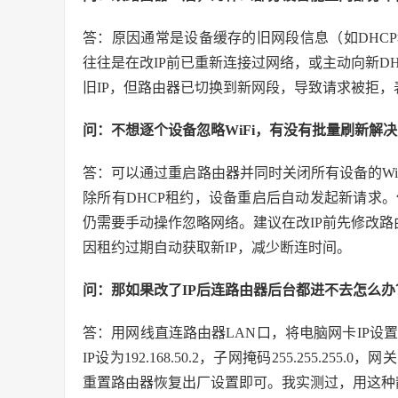
答：原因通常是设备缓存的旧网段信息（如DHC
往往是在改IP前已重新连接过网络，或主动向新D
旧IP，但路由器已切换到新网段，导致请求被拒，
问：不想逐个设备忽略WiFi，有没有批量刷新解
答：可以通过重启路由器并同时关闭所有设备的Wi
除所有DHCP租约，设备重启后自动发起新请求
仍需要手动操作忽略网络。建议在改IP前先修改路由
因租约过期自动获取新IP，减少断连时间。
问：那如果改了IP后连路由器后台都进不去怎么办
答：用网线直连路由器LAN口，将电脑网卡IP设置为手
IP设为192.168.50.2，子网掩码255.255.255
重置路由器恢复出厂设置即可。我实测过，用这种静