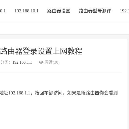
0.1
192.168.10.1
路由器设置
路由器型号测评
192.
PLINK路由器登录设置上网教程
分类：
192.168.1.1
阅读(30)
92.168.1.1，按回车键访问，如果是新路由器你会看到