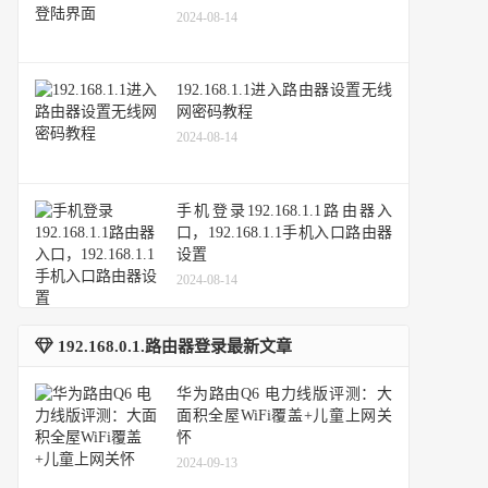
2024-08-14
192.168.1.1进入路由器设置无线
网密码教程
2024-08-14
手机登录192.168.1.1路由器入
口，192.168.1.1手机入口路由器
设置
2024-08-14
192.168.0.1.路由器登录最新文章
华为路由Q6 电力线版评测：大
面积全屋WiFi覆盖+儿童上网关
怀
2024-09-13